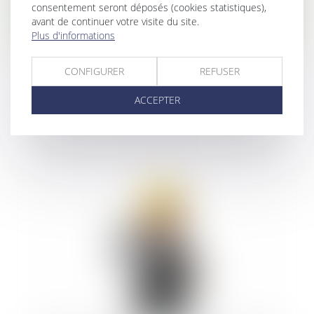
consentement seront déposés (cookies statistiques),
avant de continuer votre visite du site.
Plus d'informations
CONFIGURER
REFUSER
Vente de fichiers clients et RGPD : quelles
sont les règles à respecter ?
ACCEPTER