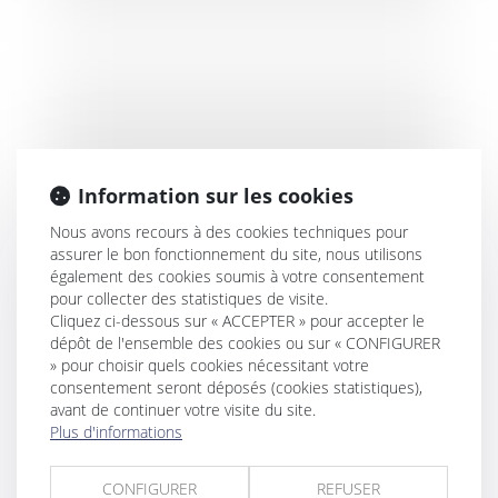
Information sur les cookies
Nous avons recours à des cookies techniques pour
assurer le bon fonctionnement du site, nous utilisons
également des cookies soumis à votre consentement
pour collecter des statistiques de visite.
Cliquez ci-dessous sur « ACCEPTER » pour accepter le
dépôt de l'ensemble des cookies ou sur « CONFIGURER
» pour choisir quels cookies nécessitant votre
Publication des textes faisant de Mayotte
consentement seront déposés (cookies statistiques),
avant de continuer votre visite du site.
le 101ème département français
Plus d'informations
CONFIGURER
REFUSER