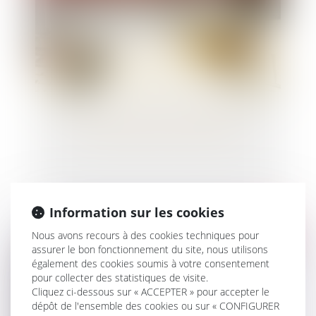
Occupation domaniale du domaine privé :
l'Austerlitz du conseil d'État
Information sur les cookies
Nous avons recours à des cookies techniques pour
assurer le bon fonctionnement du site, nous utilisons
également des cookies soumis à votre consentement
pour collecter des statistiques de visite.
Cliquez ci-dessous sur « ACCEPTER » pour accepter le
dépôt de l'ensemble des cookies ou sur « CONFIGURER