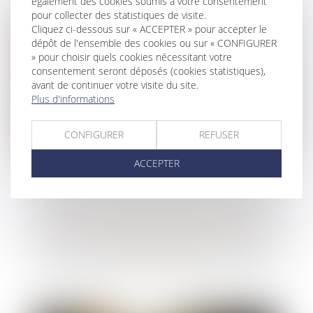
également des cookies soumis à votre consentement
pour collecter des statistiques de visite.
Cliquez ci-dessous sur « ACCEPTER » pour accepter le
dépôt de l'ensemble des cookies ou sur « CONFIGURER
» pour choisir quels cookies nécessitant votre
consentement seront déposés (cookies statistiques),
avant de continuer votre visite du site.
Plus d'informations
CONFIGURER
REFUSER
ACCEPTER
L’action ut singuli est irrecevable en
l’absence de mise en cause de la société
par ses représentants !