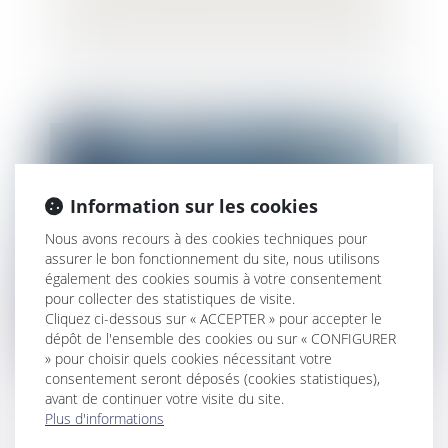
mineurs contre les dérives sectaires"
Information sur les cookies
Nous avons recours à des cookies techniques pour
assurer le bon fonctionnement du site, nous utilisons
également des cookies soumis à votre consentement
pour collecter des statistiques de visite.
Cliquez ci-dessous sur « ACCEPTER » pour accepter le
dépôt de l'ensemble des cookies ou sur « CONFIGURER
» pour choisir quels cookies nécessitant votre
consentement seront déposés (cookies statistiques),
avant de continuer votre visite du site.
Vol de marchandises grevées d'une clause
Plus d'informations
de réserve de propriété