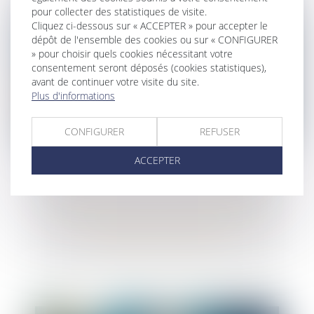
pour collecter des statistiques de visite.
Cliquez ci-dessous sur « ACCEPTER » pour accepter le
dépôt de l'ensemble des cookies ou sur « CONFIGURER
» pour choisir quels cookies nécessitant votre
consentement seront déposés (cookies statistiques),
avant de continuer votre visite du site.
Plus d'informations
CONFIGURER
REFUSER
ACCEPTER
LFSS pour 2023 : le Conseil constitutionnel
censure deux mesures relatives aux
indemnités journalières