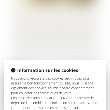
La start-up CustomsBridge lève 850 000 €
Information sur les cookies
Nous avons recours à des cookies techniques pour
assurer le bon fonctionnement du site, nous utilisons
également des cookies soumis à votre consentement
pour collecter des statistiques de visite.
Cliquez ci-dessous sur « ACCEPTER » pour accepter le
dépôt de l'ensemble des cookies ou sur « CONFIGURER
» pour choisir quels cookies nécessitant votre