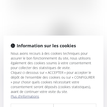
Information sur les cookies
Nous avons recours à des cookies techniques pour
assurer le bon fonctionnement du site, nous utilisons
également des cookies soumis à votre consentement
pour collecter des statistiques de visite.
Cliquez ci-dessous sur « ACCEPTER » pour accepter le
dépôt de l'ensemble des cookies ou sur « CONFIGURER
» pour choisir quels cookies nécessitant votre
consentement seront déposés (cookies statistiques),
Le cautionnement fait carême
avant de continuer votre visite du site.
Plus d'informations