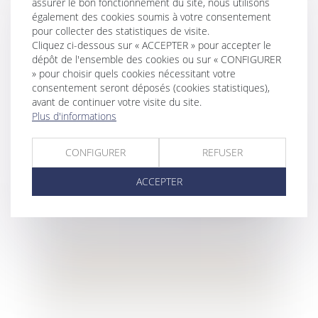
assurer le bon fonctionnement du site, nous utilisons
également des cookies soumis à votre consentement
pour collecter des statistiques de visite.
Cliquez ci-dessous sur « ACCEPTER » pour accepter le
dépôt de l'ensemble des cookies ou sur « CONFIGURER
» pour choisir quels cookies nécessitant votre
consentement seront déposés (cookies statistiques),
avant de continuer votre visite du site.
Plus d'informations
CONFIGURER
REFUSER
ACCEPTER
Apparence physique du salarié et
discrimination : ce qui est autorisé aux
femmes ne peut être interdit aux hommes