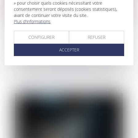
» pour choisir quels cookies nécessitant votre
consentement seront déposés (cookies statistiques),
avant de continuer votre visite du site.
Plus d'informations
CONFIGURER
REFUSER
Accouchement sous X : comment concilier
ACCEPTER
droit au secret et accès aux origines ?