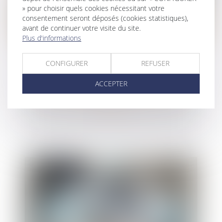
» pour choisir quels cookies nécessitant votre
consentement seront déposés (cookies statistiques),
avant de continuer votre visite du site.
Plus d'informations
CONFIGURER
REFUSER
Nullité du licenciement pour atteinte à une
ACCEPTER
liberté fondamentale et montant de
l’indemnité