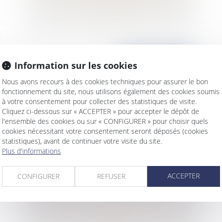
jours de congé payé
Information sur les cookies
Nous avons recours à des cookies techniques pour assurer le bon
fonctionnement du site, nous utilisons également des cookies soumis
à votre consentement pour collecter des statistiques de visite.
Cliquez ci-dessous sur « ACCEPTER » pour accepter le dépôt de
l'ensemble des cookies ou sur « CONFIGURER » pour choisir quels
cookies nécessitant votre consentement seront déposés (cookies
statistiques), avant de continuer votre visite du site.
Plus d'informations
ACCEPTER
CONFIGURER
REFUSER
Offre de cession de parts sociales : une
offre exprimée en pourcentage du capital