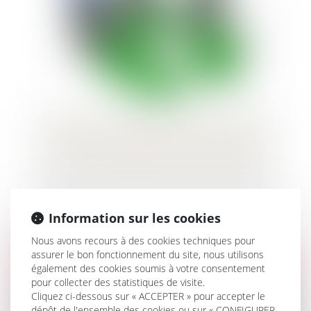
Les déblais résultant de travaux réalisés
sur la voie publique sont des déchets
Information sur les cookies
Nous avons recours à des cookies techniques pour
assurer le bon fonctionnement du site, nous utilisons
également des cookies soumis à votre consentement
pour collecter des statistiques de visite.
Cliquez ci-dessous sur « ACCEPTER » pour accepter le
dépôt de l'ensemble des cookies ou sur « CONFIGURER