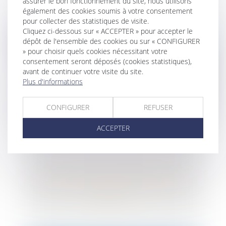
assurer le bon fonctionnement du site, nous utilisons
également des cookies soumis à votre consentement
pour collecter des statistiques de visite.
Cliquez ci-dessous sur « ACCEPTER » pour accepter le
dépôt de l'ensemble des cookies ou sur « CONFIGURER
» pour choisir quels cookies nécessitant votre
consentement seront déposés (cookies statistiques),
avant de continuer votre visite du site.
Plus d'informations
CONFIGURER
REFUSER
ACCEPTER
Crise sanitaire et déductibilité des
abandons de créances pour les bailleurs «
généreux »