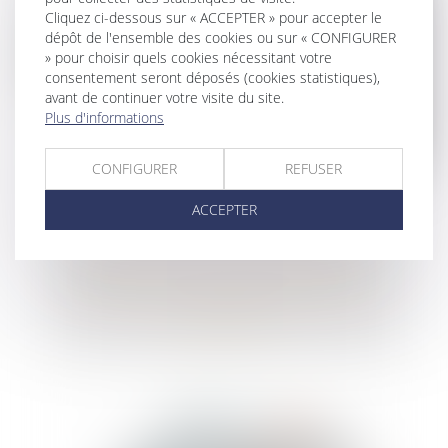
Cliquez ci-dessous sur « ACCEPTER » pour accepter le
dépôt de l'ensemble des cookies ou sur « CONFIGURER
» pour choisir quels cookies nécessitant votre
consentement seront déposés (cookies statistiques),
avant de continuer votre visite du site.
Plus d'informations
CONFIGURER
REFUSER
ACCEPTER
L’employeur peut-il unilatéralement
décider de ne procéder à des réunions du
CSE que par visioconférence sur toute
l’année 2021 ?