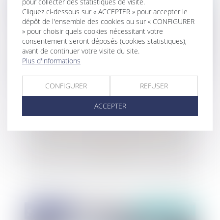
pour collecter des statistiques de visite.
Cliquez ci-dessous sur « ACCEPTER » pour accepter le
dépôt de l'ensemble des cookies ou sur « CONFIGURER
» pour choisir quels cookies nécessitant votre
consentement seront déposés (cookies statistiques),
avant de continuer votre visite du site.
Plus d'informations
CONFIGURER
REFUSER
ACCEPTER
Covid-19 : convocation des conseils
municipaux d'installation et gouvernance
des EPCI