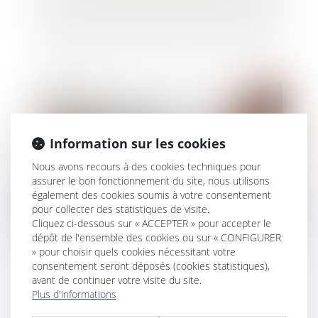
Information sur les cookies
Nous avons recours à des cookies techniques pour
assurer le bon fonctionnement du site, nous utilisons
également des cookies soumis à votre consentement
pour collecter des statistiques de visite.
Cliquez ci-dessous sur « ACCEPTER » pour accepter le
dépôt de l'ensemble des cookies ou sur « CONFIGURER
» pour choisir quels cookies nécessitant votre
consentement seront déposés (cookies statistiques),
avant de continuer votre visite du site.
Entrée en vigueur des dispositions sur le
Plus d'informations
surendettement