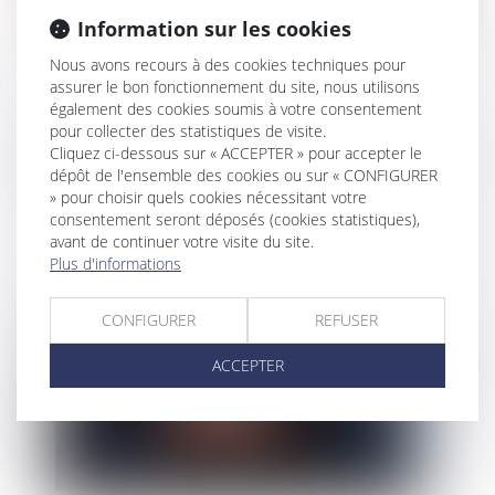
Information sur les cookies
Nous avons recours à des cookies techniques pour
Mon salarié vient d’être élu au Conseil
assurer le bon fonctionnement du site, nous utilisons
Municipal !
également des cookies soumis à votre consentement
pour collecter des statistiques de visite.
Cliquez ci-dessous sur « ACCEPTER » pour accepter le
dépôt de l'ensemble des cookies ou sur « CONFIGURER
» pour choisir quels cookies nécessitant votre
consentement seront déposés (cookies statistiques),
avant de continuer votre visite du site.
Plus d'informations
CONFIGURER
REFUSER
ACCEPTER