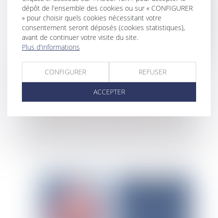
dépôt de l'ensemble des cookies ou sur « CONFIGURER
» pour choisir quels cookies nécessitant votre
consentement seront déposés (cookies statistiques),
avant de continuer votre visite du site.
Plus d'informations
CONFIGURER
REFUSER
ACCEPTER
Gérant d’EURL : se payer soi-même sans
décision écrite peut coûter très cher