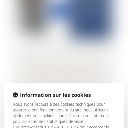
Mariage homosexuel en Europe : un
mariage conclu dans un État membre doit-
il être reconnu ailleurs ?
Information sur les cookies
Nous avons recours à des cookies techniques pour
assurer le bon fonctionnement du site, nous utilisons
également des cookies soumis à votre consentement
pour collecter des statistiques de visite.
Cliquez ci-dessous sur « ACCEPTER » pour accepter le