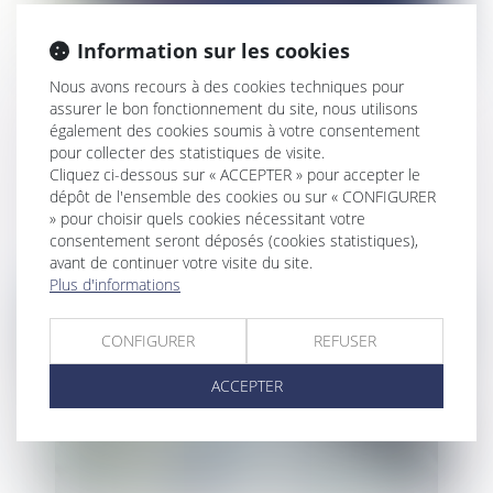
Information sur les cookies
Nous avons recours à des cookies techniques pour
assurer le bon fonctionnement du site, nous utilisons
Agent immobilier : pas d’amende pour
également des cookies soumis à votre consentement
l’intermédiaire AirBnb
pour collecter des statistiques de visite.
Cliquez ci-dessous sur « ACCEPTER » pour accepter le
dépôt de l'ensemble des cookies ou sur « CONFIGURER
» pour choisir quels cookies nécessitant votre
consentement seront déposés (cookies statistiques),
avant de continuer votre visite du site.
Plus d'informations
CONFIGURER
REFUSER
ACCEPTER