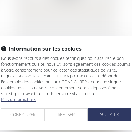
La formation des élus en début de mandat
Information sur les cookies
Nous avons recours à des cookies techniques pour assurer le bon
fonctionnement du site, nous utilisons également des cookies soumis
à votre consentement pour collecter des statistiques de visite.
Cliquez ci-dessous sur « ACCEPTER » pour accepter le dépôt de
l'ensemble des cookies ou sur « CONFIGURER » pour choisir quels
cookies nécessitant votre consentement seront déposés (cookies
statistiques), avant de continuer votre visite du site.
Plus d'informations
ACCEPTER
CONFIGURER
REFUSER