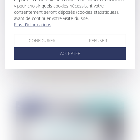
» pour choisir quels cookies nécessitant votre
consentement seront déposés (cookies statistiques),
avant de continuer votre visite du site.
Plus d'informations
CONFIGURER
REFUSER
ACCEPTER
Covid-19 et évaluation des risques :
quelles sont les obligations de
l'employeur ? L'exemple avec la
condamnation d'Amazon