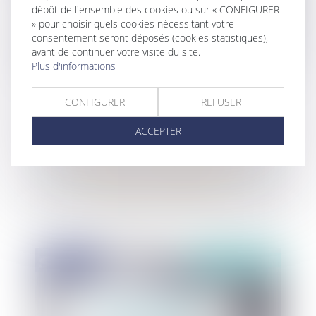
dépôt de l'ensemble des cookies ou sur « CONFIGURER
» pour choisir quels cookies nécessitant votre
consentement seront déposés (cookies statistiques),
avant de continuer votre visite du site.
Plus d'informations
CONFIGURER
REFUSER
ACCEPTER
Covid-19 et évaluation des risques :
quelles sont les obligations de
l'employeur ? L'exemple avec la
condamnation d'Amazon