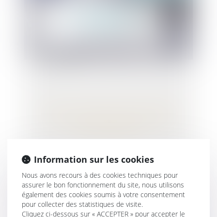
Covid-19 : comment cela se passe pour
l'interruption des chantiers du fait du
risque épidémique ?
Information sur les cookies
Nous avons recours à des cookies techniques pour
assurer le bon fonctionnement du site, nous utilisons
également des cookies soumis à votre consentement
pour collecter des statistiques de visite.
Cliquez ci-dessous sur « ACCEPTER » pour accepter le