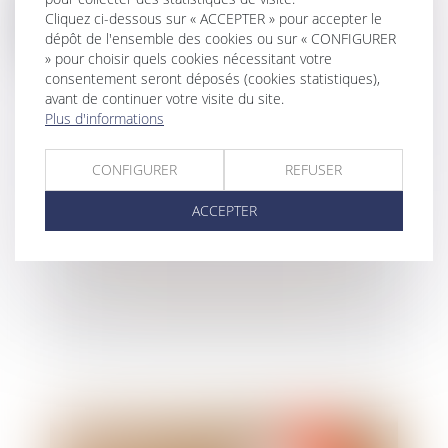
Cliquez ci-dessous sur « ACCEPTER » pour accepter le
dépôt de l'ensemble des cookies ou sur « CONFIGURER
» pour choisir quels cookies nécessitant votre
consentement seront déposés (cookies statistiques),
avant de continuer votre visite du site.
Plus d'informations
CONFIGURER
REFUSER
ACCEPTER
Garantie de passif : prise en charge
des indemnités dues à un salarié dont le
contrat est requalifié