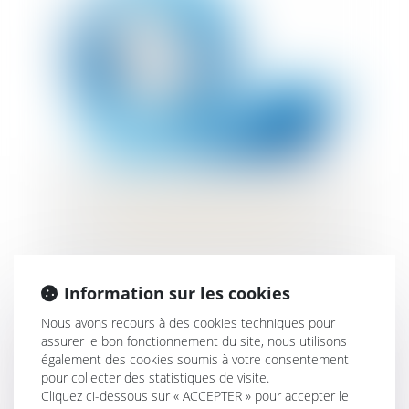
Conditions catégorielles de vente :
Quelles obligations face à un
commissionnaire à l’achat ?
Information sur les cookies
Nous avons recours à des cookies techniques pour
assurer le bon fonctionnement du site, nous utilisons
également des cookies soumis à votre consentement
pour collecter des statistiques de visite.
Cliquez ci-dessous sur « ACCEPTER » pour accepter le