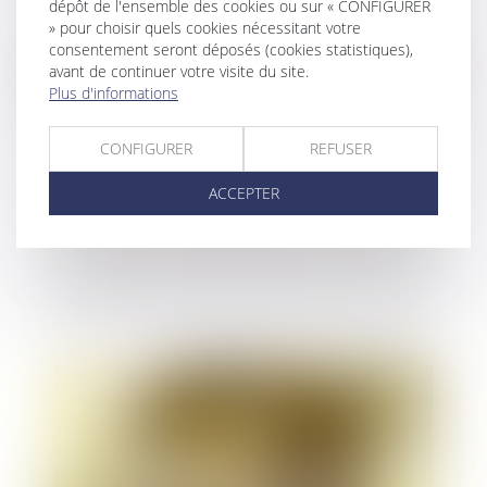
dépôt de l'ensemble des cookies ou sur « CONFIGURER
» pour choisir quels cookies nécessitant votre
consentement seront déposés (cookies statistiques),
avant de continuer votre visite du site.
Plus d'informations
CONFIGURER
REFUSER
ACCEPTER
Condition de l’engagement de la société-
mère à répondre des dettes de sa filiale