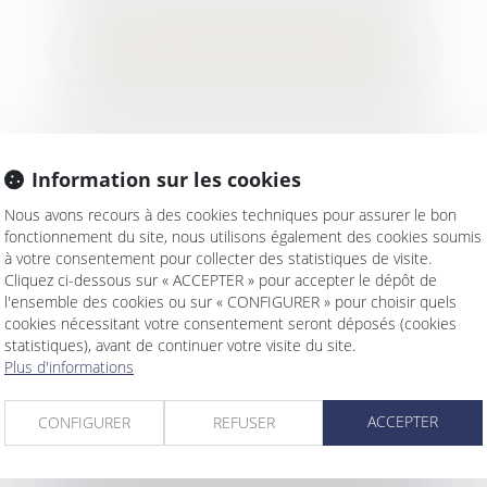
L’action en garantie décennale est
conditionnée à la propriété de l’ouvrage
Information sur les cookies
Nous avons recours à des cookies techniques pour assurer le bon
fonctionnement du site, nous utilisons également des cookies soumis
à votre consentement pour collecter des statistiques de visite.
Cliquez ci-dessous sur « ACCEPTER » pour accepter le dépôt de
l'ensemble des cookies ou sur « CONFIGURER » pour choisir quels
cookies nécessitant votre consentement seront déposés (cookies
statistiques), avant de continuer votre visite du site.
Plus d'informations
ACCEPTER
CONFIGURER
REFUSER